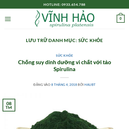
Bỏ
HOTLINE: 0933.654.788
qua
nội
0
dung
LƯU TRỮ DANH MỤC:
SỨC KHỎE
SỨC KHỎE
Chống suy dinh dưỡng vi chất với tảo
Spirulina
ĐĂNG VÀO
8 THÁNG 4, 2018
BỞI
HAUBT
08
Th4