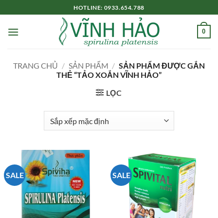
Bỏ
HOTLINE: 0933.654.788
qua
nội
0
dung
TRANG CHỦ
/
SẢN PHẨM
/
SẢN PHẨM ĐƯỢC GẮN
THẺ “TẢO XOẮN VĨNH HẢO”
LỌC
SALE
SALE