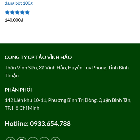
dạng bột 100g
Được xếp
140,000
đ
hạng
5
5
sao
CÔNG TY CP TẢO VĨNH HẢO
Thôn Vĩnh Sơn, Xã Vĩnh Hảo, Huyện Tuy Phong, Tỉnh Bình
Thuận
PHÂN PHỐI
142 Liên khu 10-11, Phường Bình Trị Đông, Quận Bình Tân,
TP. Hồ Chí Minh
Hotline: 0933.654.788