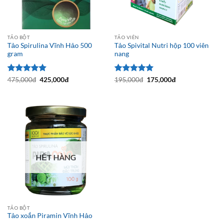
TẢO BỘT
TẢO VIÊN
Tảo Spirulina Vĩnh Hảo 500
Tảo Spivital Nutri hộp 100 viên
gram
nang
Được xếp
Giá
Giá
Được xếp
Giá
Giá
475,000
đ
425,000
đ
195,000
đ
175,000
đ
gốc
hiện
gốc
hiện
hạng
5
5
hạng
5
5
là:
tại
là:
tại
sao
sao
475,000đ.
là:
195,000đ.
là:
425,000đ.
175,000đ.
HẾT HÀNG
TẢO BỘT
Tảo xoắn Piramin Vĩnh Hảo