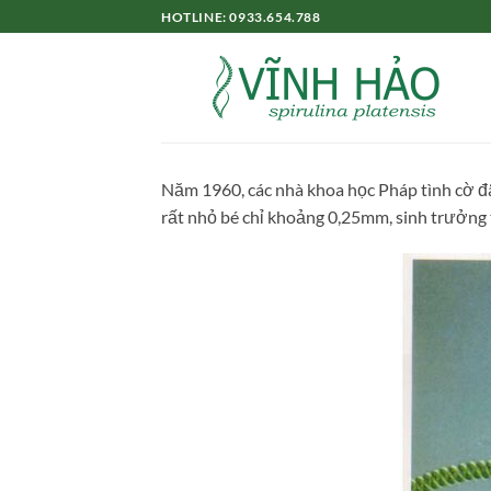
Bỏ
HOTLINE: 0933.654.788
qua
nội
dung
Năm 1960, các nhà khoa học Pháp tình cờ đã 
rất nhỏ bé chỉ khoảng 0,25mm, sinh trưởn