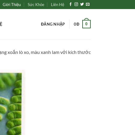
Giới Thiệu
Sức Khỏe
Liên Hệ
0
HỆ
ĐĂNG NHẬP
0
Đ
dạng xoắn lò xo, màu xanh lam với kích thước