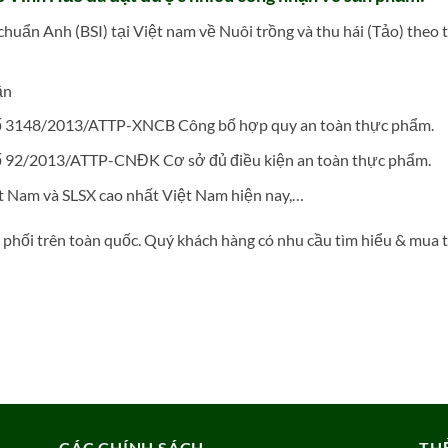
uẩn Anh (BSI) tại Việt nam về Nuôi trồng và thu hái (Tảo) theo ti
ận
ố 3148/2013/ATTP-XNCB Công bố hợp quy an toàn thực phẩm.
ố 92/2013/ATTP-CNĐK Cơ sở đủ điều kiện an toàn thực phẩm.
ệt Nam và SLSX cao nhất Việt Nam hiện nay,…
phối trên toàn quốc. Quý khách hàng có nhu cầu tìm hiểu & mua tả
CÁC CHÍNH SÁCH
TH