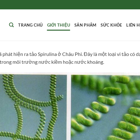
TRANG CHỦ
GIỚI THIỆU
SẢN PHẨM
SỨC KHỎE
LIÊN 
phát hiện ra tảo Spirulina ở Châu Phi. Đây là một loại vi tảo có 
g trong môi trường nước kiềm hoặc nước khoáng.