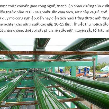
ính thức chuyển giao công nghệ, thành lập phân xưởng sản xuất v
ến trước năm 2008, sau nhiều lần chia tách, sát nhập và giải thể
ở quy mô công nghiệp, đến nay diện tích nuôi trồng được mở rộng
erachter, cho năng suất cao gấp 10-15 lần. Từ việc thu hoạch tả
 chân không, thiết bị sấy phun nên tảo giữ nguyên sắc tố, hạt m